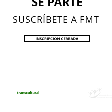
SE PARTE
SUSCRÍBETE A FMT
INSCRIPCIÓN CERRADA
misionero
transcultural
de la
Iglesia Metodista
© 2017 por el movimiento