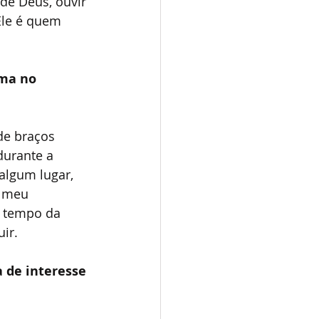
de Deus, ouvir 
Ele é quem 
ma no 
de braços 
urante a 
algum lugar, 
 meu 
o tempo da 
ir.
 de interesse 