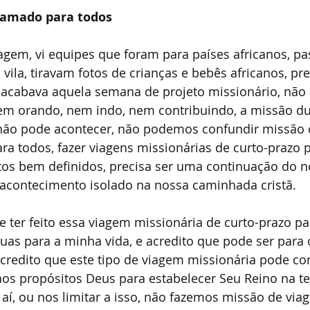
hamado para todos
agem, vi equipes que foram para países africanos, 
la, tiravam fotos de crianças e bebês africanos, pr
m acabava aquela semana de projeto missionário, não
em orando, nem indo, nem contribuindo, a missão d
ão pode acontecer, não podemos confundir missão 
para todos, fazer viagens missionárias de curto-prazo 
itos bem definidos, precisa ser uma continuação do n
 acontecimento isolado na nossa caminhada cristã. 
 ter feito essa viagem missionária de curto-prazo par
águas para a minha vida, e acredito que pode ser para 
redito que este tipo de viagem missionária pode con
aos propósitos Deus para estabelecer Seu Reino na te
í, ou nos limitar a isso, não fazemos missão de via