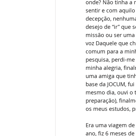
onde? Não tinha a 
sentir e com aquilo
decepção, nenhuma 
desejo de “ir” que 
missão ou ser uma m
voz Daquele que cha
comum para a minha i
pesquisa, perdi-me
minha alegria, fin
uma amiga que tinh
base da JOCUM, fui 
mesmo dia, ouvi o t
preparação), finalm
os meus estudos, pr
Era uma viagem de 
ano, fiz 6 meses de