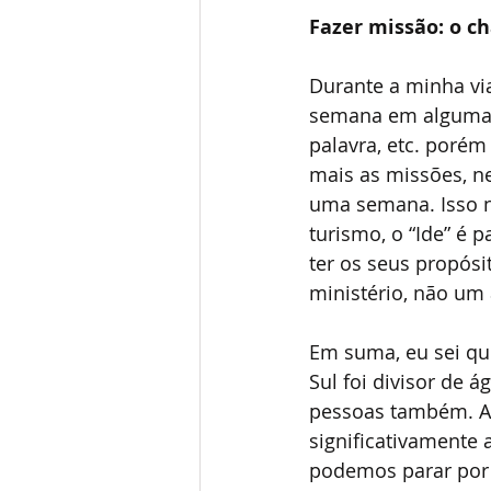
Fazer missão: o c
Durante a minha vi
semana em alguma vi
palavra, etc. poré
mais as missões, n
uma semana. Isso n
turismo, o “Ide” é 
ter os seus propós
ministério, não um
Em suma, eu sei que
Sul foi divisor de 
pessoas também. Ac
significativamente 
podemos parar por a