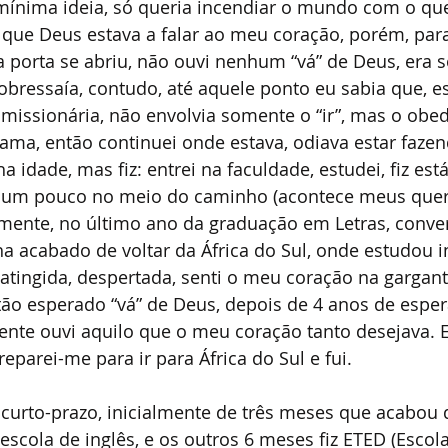
mínima ideia, só queria incendiar o mundo com o que
 que Deus estava a falar ao meu coração, porém, par
porta se abriu, não ouvi nenhum “vá” de Deus, era 
sobressaía, contudo, até aquele ponto eu sabia que, e
issionária, não envolvia somente o “ir”, mas o obede
ma, então continuei onde estava, odiava estar fazen
dade, mas fiz: entrei na faculdade, estudei, fiz estág
 um pouco no meio do caminho (acontece meus querid
almente, no último ano da graduação em Letras, conv
a acabado de voltar da África do Sul, onde estudou 
atingida, despertada, senti o meu coração na gargant
ão esperado “vá” de Deus, depois de 4 anos de espera
ente ouvi aquilo que o meu coração tanto desejava. E
eparei-me para ir para África do Sul e fui.
curto-prazo, inicialmente de três meses que acabou
 escola de inglês, e os outros 6 meses fiz ETED (Escol