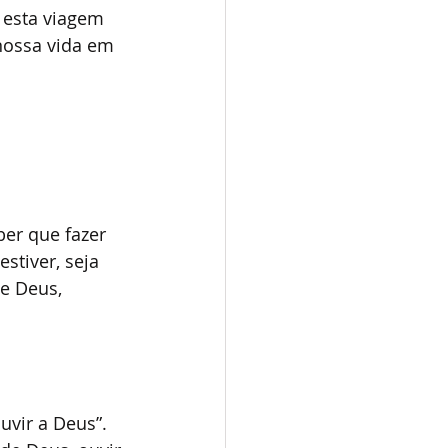
 esta viagem 
nossa vida em 
ber que fazer 
stiver, seja 
e Deus, 
vir a Deus”. 