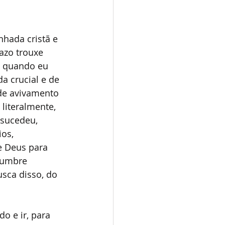
hada cristã e 
azo trouxe 
, quando eu 
a crucial e de 
de avivamento 
 literalmente, 
 sucedeu, 
os, 
e Deus para 
slumbre 
sca disso, do 
o e ir, para 