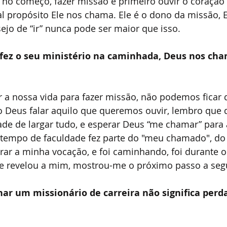
 no começo, fazer missão é primeiro ouvir o coração 
l propósito Ele nos chama. Ele é o dono da missão, 
jo de “ir” nunca pode ser maior que isso.
fez o seu ministério na caminhada, Deus nos cha
a nossa vida para fazer missão, não podemos ficar 
 Deus falar aquilo que queremos ouvir, lembro que d
ade de largar tudo, e esperar Deus “me chamar” para 
 tempo de faculdade fez parte do "meu chamado", do
rar a minha vocação, e foi caminhando, foi durante 
se revelou a mim, mostrou-me o próximo passo a segu
nar um missionário de carreira não significa perda