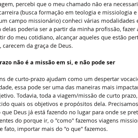
agem, percebi que o meu chamado não era necessar
carreira (busca formação em teologia e missiologia e
um campo missionário) conheci várias modalidades 
 delas poderia ser a partir da minha profissão, fazer
artir do meu cotidiano, alcançar aqueles que estão per
 carecem da graça de Deus.
razo não é a missão em si, e não pode ser
s de curto-prazo ajudam como um despertar vocacio
rdade, essa pode ser uma das maneiras mais impactan
etivo. Todavia, toda a viagem/missão de curto prazo,
ido quais os objetivos e propósitos dela. Precisamos
 que Deus já está fazendo no lugar para onde se prete
entes do porque ir, o "como" fazemos viagens missio
e fato, importar mais do "o que" fazemos.