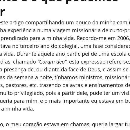
r
r este artigo compartilhando um pouco da minha camin
ha experiência numa viagem missionária de curto-pr
aprendizado para a minha vida. Recordo-me em 2006
stava no terceiro ano do colegial, uma fase considerad
a vida. Durante aquele ano participei de uma escola 
dias, chamado 
“Coram deo”
, esta expressão refere-se,
a presença de, ou diante da face de Deus, e assim se
as da semana a noite, tínhamos ministros, missionári
, pastores, etc. trazendo palavras e ensinamentos d
uito privilegiado, pois a partir dele, pude ter um vi
ueria para mim, e o mais importante eu estava em bu
a minha vida.
o, o meu coração estava em chamas, queria largar tud