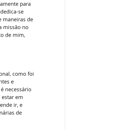
iamente para 
 dedica-se 
e maneiras de 
 a missão no 
to de mim, 
nal, como foi 
tes e 
 é necessário 
 estar em 
nde ir, e 
nárias de 