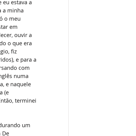
 eu estava a 
a a minha 
só o meu 
star em 
cer, ouvir a 
do o que era 
io, fiz 
os), e para a 
ersando com 
inglês numa 
a, e naquele 
 (e 
ntão, terminei 
 durando um 
a De 