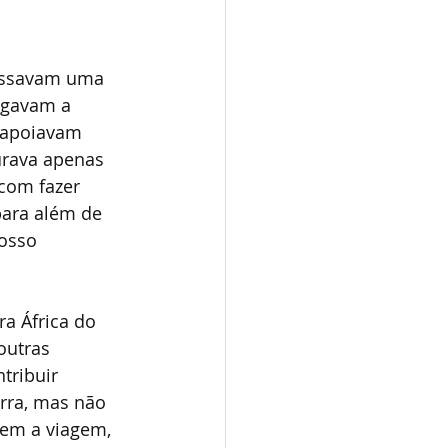
passavam uma 
egavam a 
 apoiavam 
urava apenas 
com fazer 
para além de 
osso 
a África do 
outras 
tribuir 
rra, mas não 
gem a viagem, 